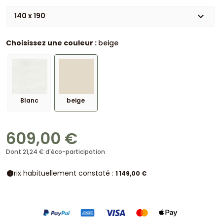
expand_more
140 x 190
Choisissez une couleur :
beige
Blanc
beige
609,00 €
Dont 21,24 € d'éco-participation
Prix habituellement constaté :
info
1 149,00 €