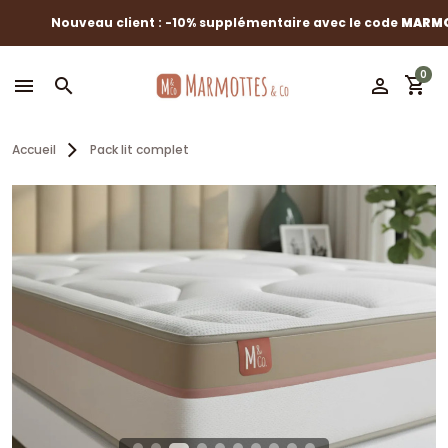
Nouveau client : -10% supplémentaire avec le code
MARMOTTES
0
shopping_cart
menu
search
perm_identity
Accueil
Pack lit complet