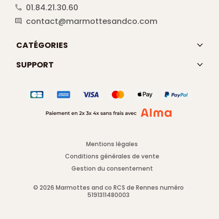
01.84.21.30.60
call
contact@marmottesandco.com
comment
keyboard_arrow_down
CATÉGORIES
keyboard_arrow_down
SUPPORT
.
Mentions légales
Conditions générales de vente
Gestion du consentement
© 2026 Marmottes and co RCS de Rennes numéro
5191311480003