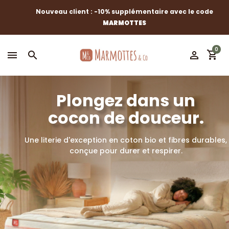
Nouveau client : -10% supplémentaire avec le code
MARMOTTES
0
shopping_cart
menu
search
perm_identity
Plongez dans un
cocon de douceur.
Une literie d'exception en coton bio et fibres durables,
conçue pour durer et respirer.