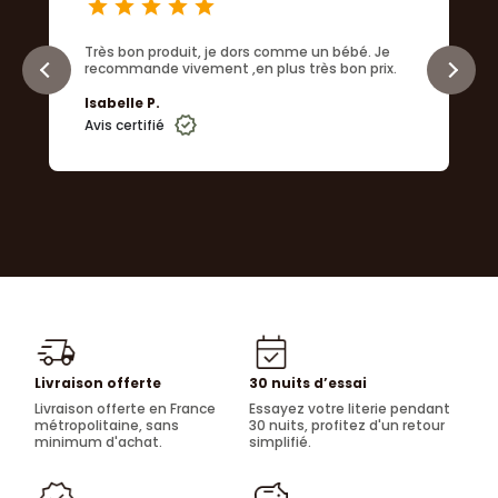
star
star
star
star
star
Très bon produit, je dors comme un bébé. Je
recommande vivement ,en plus très bon prix.
Isabelle P.
Avis certifié
Livraison offerte
30 nuits d’essai
Livraison offerte en France
Essayez votre literie pendant
métropolitaine, sans
30 nuits, profitez d'un retour
minimum d'achat.
simplifié.