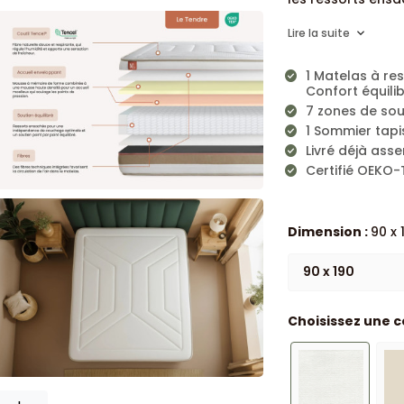
Lire la suite
1 Matelas à re
Confort équili
7 zones de so
1 Sommier tapi
Livré déjà ass
Certifié OEKO-
Dimension :
90 x 
90 x 190
Choisissez une c