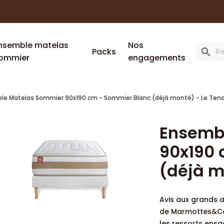
uveau client : -10% supplémentaire avec le code
MARMOTT
nsemble matelas
Nos
Packs
search
ommier
engagements
le Matelas Sommier 90x190 cm - Sommier Blanc (déjà monté) - Le Ten
Ensemb
90x190 
(déjà m
Avis aux grands 
de Marmottes&Co 
les ressorts ensa