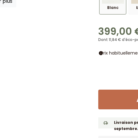
r plus
Blanc
399,00 
Dont 11,84 € d'éco-p
Prix habituellem
info
Livraison p
septembre