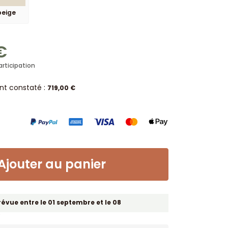
beige
€
articipation
ent constaté :
719,00 €
Ajouter au panier
révue entre le 01 septembre et le 08
.