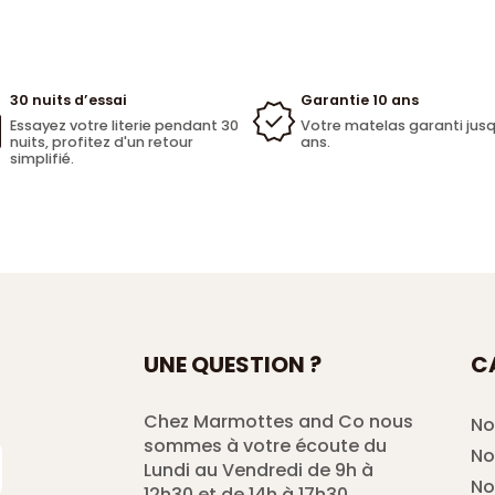
30 nuits d’essai
Garantie 10 ans
Essayez votre literie pendant 30
Votre matelas garanti jusq
nuits, profitez d'un retour
ans.
simplifié.
UNE QUESTION ?
C
Chez Marmottes and Co nous
No
sommes à votre écoute du
No
Lundi au Vendredi de 9h à
No
12h30 et de 14h à 17h30