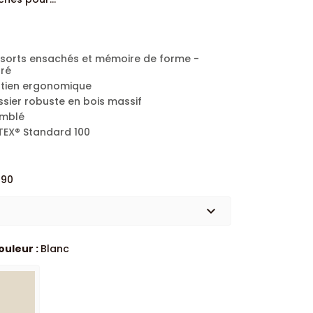
ssorts ensachés et mémoire de forme -
bré
utien ergonomique
ssier robuste en bois massif
emblé
TEX® Standard 100
190
expand_more
ouleur :
Blanc