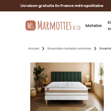
No
E
Matelas
s
Accueil
Ensemble matelas sommier
Ensemb