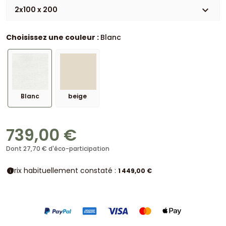
expand_more
2x100 x 200
Choisissez une couleur :
Blanc
Blanc
beige
739,00 €
Dont 27,70 € d'éco-participation
Prix habituellement constaté :
info
1 449,00 €