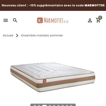
Nouveau client : -10% supplémentaire avec le code
MARMOTTES
0
shopping_cart
menu
search
perm_identity
Accueil
Ensemble matelas sommier