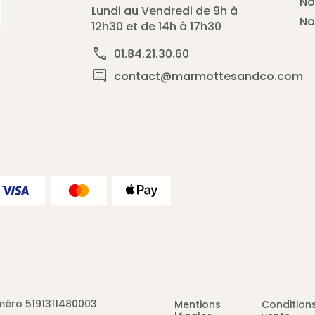
No
Lundi au Vendredi de 9h à
No
12h30 et de 14h à 17h30
call
01.84.21.30.60
comment
contact@marmottesandco.com
éro 5191311480003
Mentions
Condition