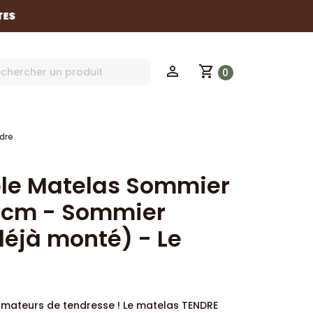
ES
shopping_cart
perm_identity
0
dre
le Matelas Sommier
 cm - Sommier
déjà monté) - Le
amateurs de tendresse ! Le matelas TENDRE