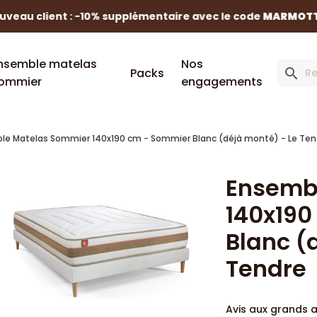
uveau client : -10% supplémentaire avec le code
MARMOTT
nsemble matelas
Nos
Packs
search
ommier
engagements
le Matelas Sommier 140x190 cm - Sommier Blanc (déjà monté) - Le Ten
Ensemb
140x190
Blanc (
Tendre
Avis aux grands 