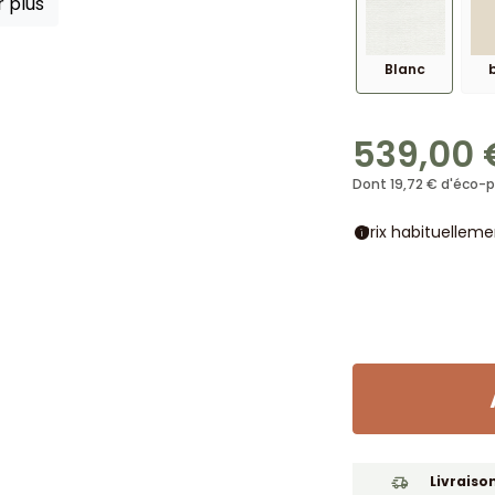
r plus
Blanc
539,00 
Dont 19,72 € d'éco-p
Prix habituellem
info
Livraiso