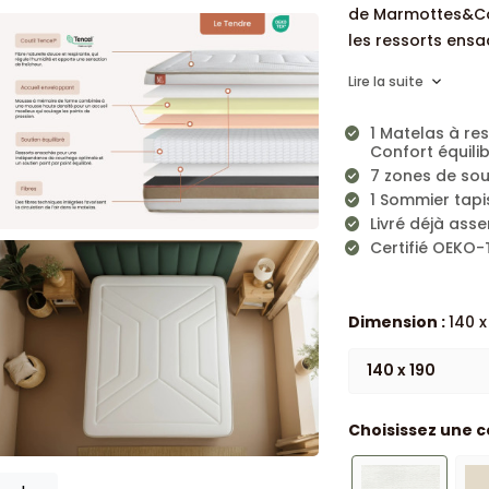
de Marmottes&Co 
les ressorts ensa
Lire la suite
1 Matelas à re
Confort équili
7 zones de so
1 Sommier tapi
Livré déjà ass
Certifié OEKO-
Dimension :
140 x
140 x 190
Choisissez une c