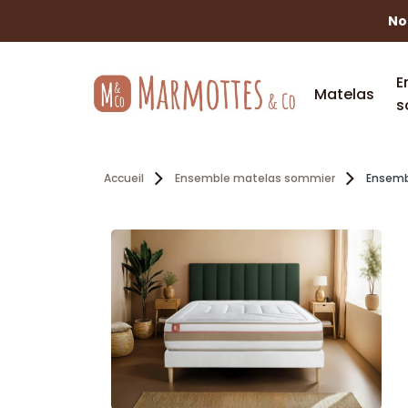
No
E
Matelas
s
Accueil
Ensemble matelas sommier
Ensemb