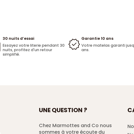
30 nuits d’essai
Garantie 10 ans
Essayez votre literie pendant 30
Votre matelas garanti jusq
nuits, profitez d'un retour
ans.
simplifié.
UNE QUESTION ?
C
Chez Marmottes and Co nous
No
sommes à votre écoute du