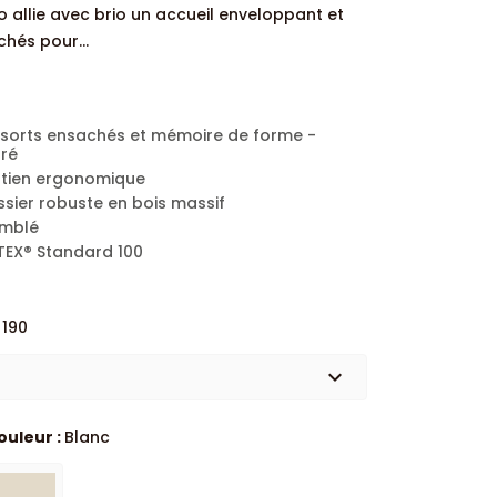
allie avec brio un accueil enveloppant et
chés pour...
ssorts ensachés et mémoire de forme -
bré
utien ergonomique
ssier robuste en bois massif
emblé
TEX® Standard 100
 190
expand_more
ouleur :
Blanc