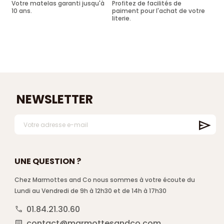
Votre matelas garanti jusqu'à
Profitez de facilités de
10 ans.
paiment pour l'achat de votre
literie.
NEWSLETTER
UNE QUESTION ?
Chez Marmottes and Co nous sommes à votre écoute du
Lundi au Vendredi de 9h à 12h30 et de 14h à 17h30
01.84.21.30.60
call
contact@marmottesandco.com
comment