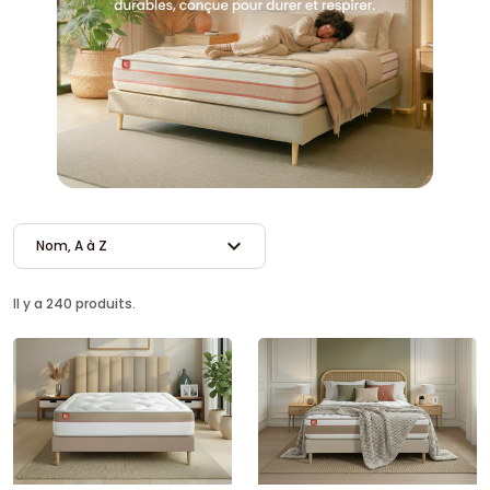
expand_more
Nom, A à Z
Il y a 240 produits.