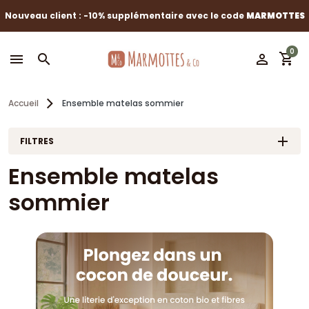
Nouveau client : -10% supplémentaire avec le code
MARMOTTES
0
shopping_cart
menu
search
perm_identity
Accueil
Ensemble matelas sommier
FILTRES
Ensemble matelas
sommier