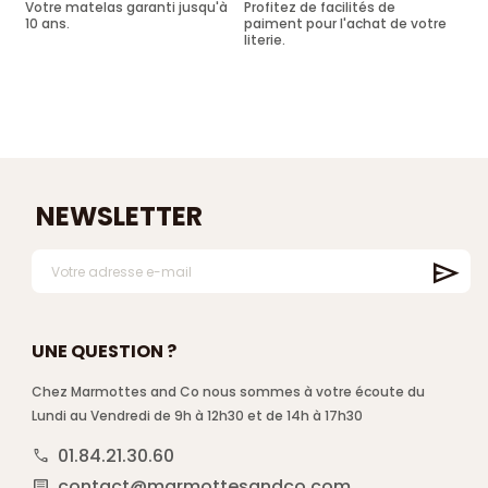
Votre matelas garanti jusqu'à
Profitez de facilités de
10 ans.
paiment pour l'achat de votre
literie.
NEWSLETTER
UNE QUESTION ?
Chez Marmottes and Co nous sommes à votre écoute du
Lundi au Vendredi de 9h à 12h30 et de 14h à 17h30
01.84.21.30.60
call
contact@marmottesandco.com
comment