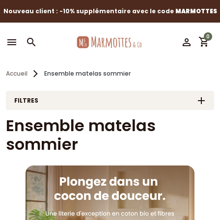
Nouveau client : -10% supplémentaire avec le code
MARMOTTES
0
shopping_cart
menu
search
perm_identity
Accueil
Ensemble matelas sommier
FILTRES
Ensemble matelas
sommier