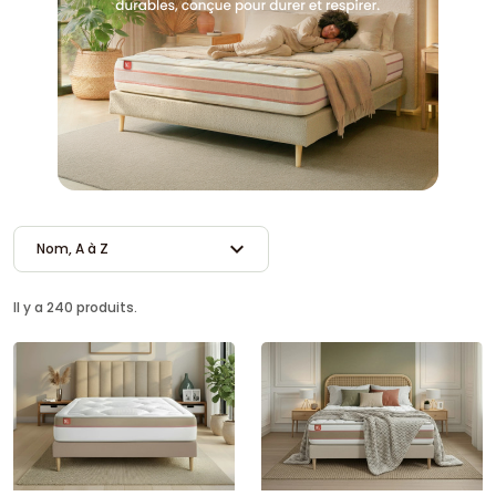
expand_more
Nom, A à Z
Il y a 240 produits.